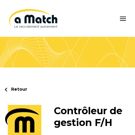
Skip
to
content
A Match
Le recrutement autrement
Retour
Contrôleur de
gestion F/H